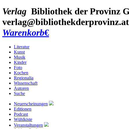
Verlag
Bibliothek der Provinz
G
verlag@bibliothekderprovinz.at
Warenkorb
€
Literatur
Kunst
Musik
Kinder
Foto
Kochen
Regionalia
Wissenschaft
Autoren
Suche
Neuerscheinungen
Editionen
Podcast
Wühlkiste
Veranstaltungen