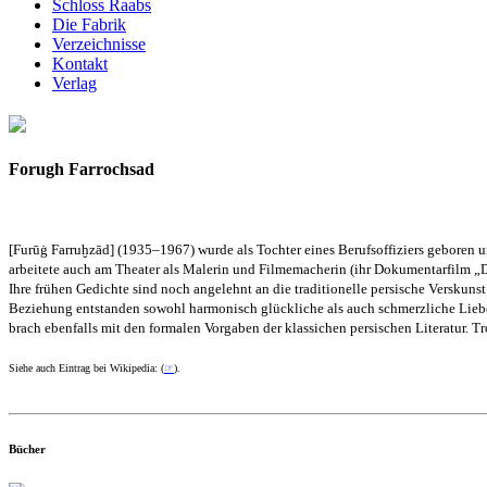
Schloss Raabs
Die Fabrik
Verzeichnisse
Kontakt
Verlag
Forugh Farrochsad
[Furūġ Farruḫzād] (1935–1967) wurde als Tochter eines Berufsoffiziers geboren un
arbeitete auch am Theater als Malerin und Filmemacherin (ihr Dokumentarfilm „D
Ihre frühen Gedichte sind noch angelehnt an die traditionelle persische Verskunst
Beziehung entstanden sowohl harmonisch glückliche als auch schmerzliche Liebe
brach ebenfalls mit den formalen Vorgaben der klassichen persischen Literatur. Tr
Siehe auch Eintrag bei Wikipedia: (
☞
).
Bücher