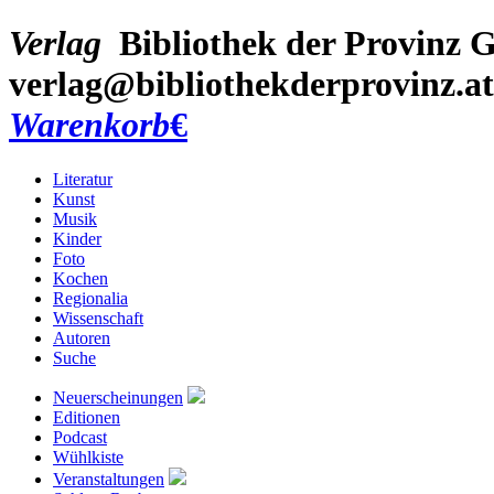
Verlag
Bibliothek der Provinz
G
verlag@bibliothekderprovinz.at
Warenkorb
€
Literatur
Kunst
Musik
Kinder
Foto
Kochen
Regionalia
Wissenschaft
Autoren
Suche
Neuerscheinungen
Editionen
Podcast
Wühlkiste
Veranstaltungen