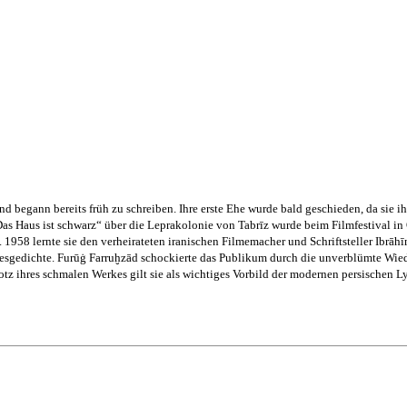
d begann bereits früh zu schreiben. Ihre erste Ehe wurde bald geschieden, da sie i
as Haus ist schwarz“ über die Leprakolonie von Tabrīz wurde beim Filmfestival i
. 1958 lernte sie den verheirateten iranischen Filmemacher und Schriftsteller Ibrāh
sgedichte. Furūġ Farruḫzād schockierte das Publikum durch die unverblümte Wiede
otz ihres schmalen Werkes gilt sie als wichtiges Vorbild der modernen persischen Ly