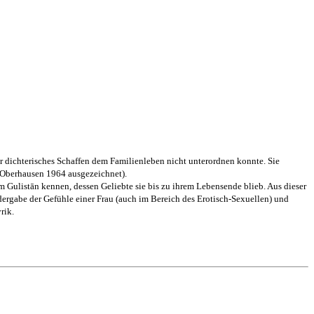
hr dichterisches Schaffen dem Familienleben nicht unterordnen konnte. Sie
n Oberhausen 1964 ausgezeichnet).
īm Gulistān kennen, dessen Geliebte sie bis zu ihrem Lebensende blieb. Aus dieser
rgabe der Gefühle einer Frau (auch im Bereich des Erotisch-Sexuellen) und
rik.