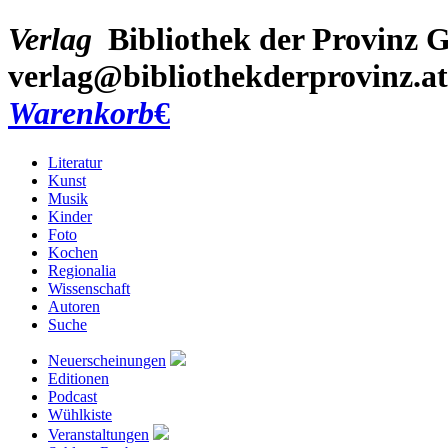
Verlag
Bibliothek der Provinz
G
verlag@bibliothekderprovinz.at
Warenkorb
€
Literatur
Kunst
Musik
Kinder
Foto
Kochen
Regionalia
Wissenschaft
Autoren
Suche
Neuerscheinungen
Editionen
Podcast
Wühlkiste
Veranstaltungen