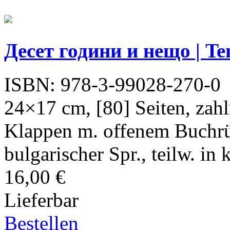
Десет години и нещо | Te
ISBN: 978-3-99028-270-0
24×17 cm, [80] Seiten, zahl
Klappen m. offenem Buchrüc
bulgarischer Spr., teilw. in 
16,00 €
Lieferbar
Bestellen