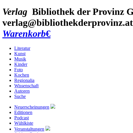
Verlag
Bibliothek der Provinz
G
verlag@bibliothekderprovinz.at
Warenkorb
€
Literatur
Kunst
Musik
Kinder
Foto
Kochen
Regionalia
Wissenschaft
Autoren
Suche
Neuerscheinungen
Editionen
Podcast
Wühlkiste
Veranstaltungen