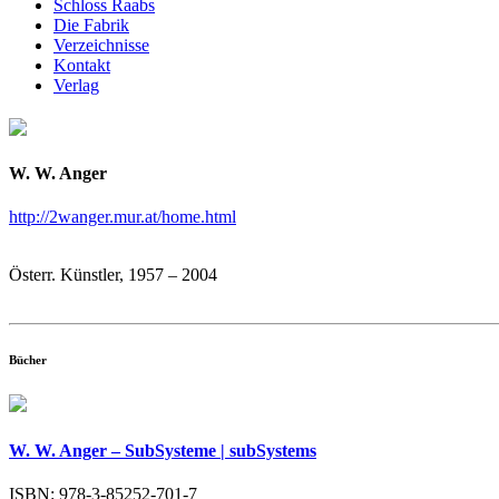
Schloss Raabs
Die Fabrik
Verzeichnisse
Kontakt
Verlag
W. W. Anger
http://2wanger.mur.at/home.html
Österr. Künstler, 1957 – 2004
Bücher
W. W. Anger – SubSysteme | subSystems
ISBN: 978-3-85252-701-7