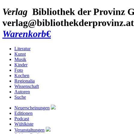
Verlag
Bibliothek der Provinz
G
verlag@bibliothekderprovinz.at
Warenkorb
€
Literatur
Kunst
Musik
Kinder
Foto
Kochen
Regionalia
Wissenschaft
Autoren
Suche
Neuerscheinungen
Editionen
Podcast
Wühlkiste
Veranstaltungen