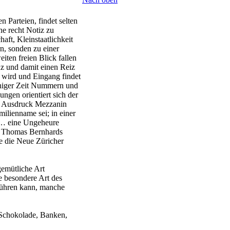
.
 Parteien, findet selten
ne recht Notiz zu
ft, Kleinstaatlichkeit
n, sonden zu einer
iten freien Blick fallen
nz und damit einen Reiz
t wird und Eingang findet
iniger Zeit Nummern und
ungen orientiert sich der
r Ausdruck Mezzanin
milienname sei; in einer
; … eine Ungeheure
on Thomas Bernhards
e die Neue Züricher
gemütliche Art
 besondere Art des
führen kann, manche
(Schokolade, Banken,