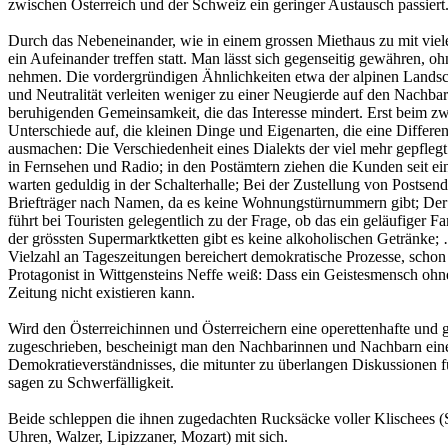
zwischen Österreich und der Schweiz ein geringer Austausch passiert
Durch das Nebeneinander, wie in einem grossen Miethaus zu mit vielen
ein Aufeinander treffen statt. Man lässt sich gegenseitig gewähren, oh
nehmen. Die vordergründigen Ähnlichkeiten etwa der alpinen Landscha
und Neutralität verleiten weniger zu einer Neugierde auf den Nachbar
beruhigenden Gemeinsamkeit, die das Interesse mindert. Erst beim zwe
Unterschiede auf, die kleinen Dinge und Eigenarten, die eine Differe
ausmachen: Die Verschiedenheit eines Dialekts der viel mehr gepfleg
in Fernsehen und Radio; in den Postämtern ziehen die Kunden seit e
warten geduldig in der Schalterhalle; Bei der Zustellung von Postsend
Briefträger nach Namen, da es keine Wohnungstürnummern gibt; De
führt bei Touristen gelegentlich zu der Frage, ob das ein geläufiger Fa
der grössten Supermarktketten gibt es keine alkoholischen Getränke
Vielzahl an Tageszeitungen bereichert demokratische Prozesse, sch
Protagonist in Wittgensteins Neffe weiß: Dass ein Geistesmensch ohn
Zeitung nicht existieren kann.
Wird den Österreichinnen und Österreichern eine operettenhafte und 
zugeschrieben, bescheinigt man den Nachbarinnen und Nachbarn eine
Demokratieverständnisses, die mitunter zu überlangen Diskussionen 
sagen zu Schwerfälligkeit.
Beide schleppen die ihnen zugedachten Rucksäcke voller Klischees 
Uhren, Walzer, Lipizzaner, Mozart) mit sich.