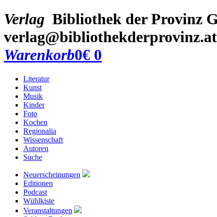
Verlag
Bibliothek der Provinz
G
verlag@bibliothekderprovinz.at
Warenkorb
0
€ 0
Literatur
Kunst
Musik
Kinder
Foto
Kochen
Regionalia
Wissenschaft
Autoren
Suche
Neuerscheinungen
Editionen
Podcast
Wühlkiste
Veranstaltungen