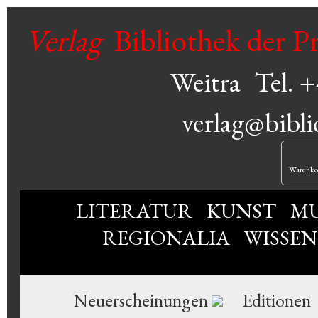
Verlag
Bibliothek der P
Weitra
Tel. 
verlag@bibli
Warenko
LITERATUR
KUNST
MU
REGIONALIA
WISSE
Neuerscheinungen
Editionen