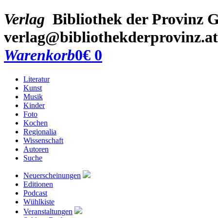
Verlag
Bibliothek der Provinz
G
verlag@bibliothekderprovinz.at
Warenkorb
0
€ 0
Literatur
Kunst
Musik
Kinder
Foto
Kochen
Regionalia
Wissenschaft
Autoren
Suche
Neuerscheinungen
Editionen
Podcast
Wühlkiste
Veranstaltungen