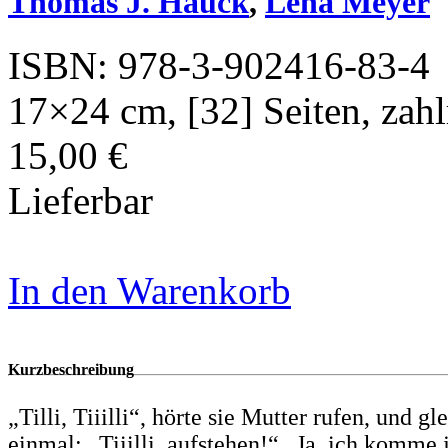
Thomas J. Hauck
,
Lena Meyer
ISBN: 978-3-902416-83-4
17×24 cm, [32] Seiten, zahl
15,00 €
Lieferbar
In den Warenkorb
Kurzbeschreibung
„Tilli, Tiiilli“, hörte sie Mutter rufen, und g
einmal: „Tiiilli, aufstehen!“ „Ja, ich komme 