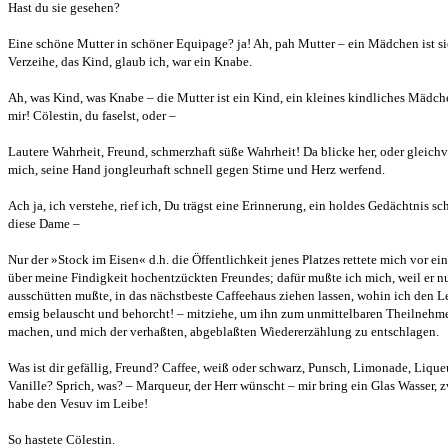
Hast du sie gesehen?
Eine schöne Mutter in schöner Equipage? ja! Ah, pah Mutter – ein Mädchen ist sie
Verzeihe, das Kind, glaub ich, war ein Knabe.
Ah, was Kind, was Knabe – die Mutter ist ein Kind, ein kleines kindliches Mädche
mir! Cölestin, du faselst, oder –
Lautere Wahrheit, Freund, schmerzhaft süße Wahrheit! Da blicke her, oder gleichvi
mich, seine Hand jongleurhaft schnell gegen Stirne und Herz werfend.
Ach ja, ich verstehe, rief ich, Du trägst eine Erinnerung, ein holdes Gedächtnis 
diese Dame –
Nur der »Stock im Eisen« d.h. die Öffentlichkeit jenes Platzes rettete mich vor 
über meine Findigkeit hochentzückten Freundes; dafür mußte ich mich, weil er nu
ausschütten mußte, in das nächstbeste Caffeehaus ziehen lassen, wohin ich den Le
emsig belauscht und behorcht! – mitziehe, um ihn zum unmittelbaren Theilnehme
machen, und mich der verhaßten, abgeblaßten Wiedererzählung zu entschlagen.
Was ist dir gefällig, Freund? Caffee, weiß oder schwarz, Punsch, Limonade, Lique
Vanille? Sprich, was? – Marqueur, der Herr wünscht – mir bring ein Glas Wasser, zw
habe den Vesuv im Leibe!
So hastete Cölestin.