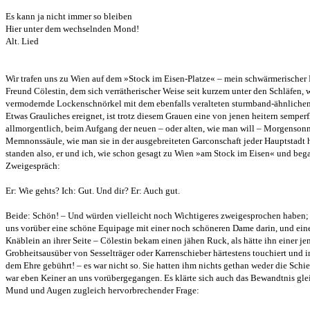
Es kann ja nicht immer so bleiben
Hier unter dem wechselnden Mond!
Alt. Lied
Wir trafen uns zu Wien auf dem »Stock im Eisen-Platze« – mein schwärmerischer 
Freund Cölestin, dem sich verrätherischer Weise seit kurzem unter den Schläfen, 
vermodernde Lockenschnörkel mit dem ebenfalls veralteten sturmband-ähnliche
Etwas Grauliches ereignet, ist trotz diesem Grauen eine von jenen heitern semper
allmorgentlich, beim Aufgang der neuen – oder alten, wie man will – Morgensonn
Memnonssäule, wie man sie in der ausgebreiteten Garconschaft jeder Hauptstadt hä
standen also, er und ich, wie schon gesagt zu Wien »am Stock im Eisen« und be
Zweigespräch:
Er: Wie gehts? Ich: Gut. Und dir? Er: Auch gut.
Beide: Schön! – Und würden vielleicht noch Wichtigeres zweigesprochen haben; d
uns vorüber eine schöne Equipage mit einer noch schöneren Dame darin, und eine
Knäblein an ihrer Seite – Cölestin bekam einen jähen Ruck, als hätte ihn einer jen
Grobheitsausüber von Sesselträger oder Karrenschieber härtestens touchiert und 
dem Ehre gebührt! – es war nicht so. Sie hatten ihm nichts gethan weder die Schi
war eben Keiner an uns vorübergegangen. Es klärte sich auch das Bewandtnis glei
Mund und Augen zugleich hervorbrechender Frage: