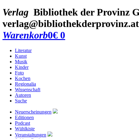
Verlag
Bibliothek der Provinz
G
verlag@bibliothekderprovinz.at
Warenkorb
0
€ 0
Literatur
Kunst
Musik
Kinder
Foto
Kochen
Regionalia
Wissenschaft
Autoren
Suche
Neuerscheinungen
Editionen
Podcast
Wühlkiste
Veranstaltungen