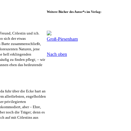
Weitere Bücher des Autor*s im Verlag:
Freund, Cölestin und ich.
wo sich der etwas
Groß-Piesenham
n Barte zusammenschließt,
floreszenten Naturen, jene
Nach oben
e hell erklingenden
ufig zu finden pflegt; – wir
gannen eben das bedeutende
a fuhr über die Ecke hart an
m allerliebsten, engelholden
er privilegierten
inkommodiert, aber – Ehre,
eber noch die Träger; denn es
ch auf mit Cölestins aus