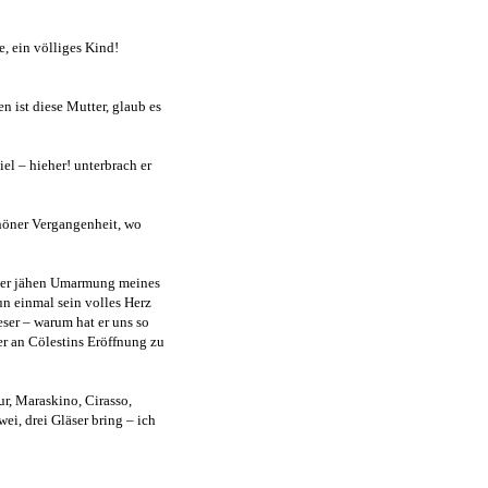
, ein völliges Kind!
n ist diese Mutter, glaub es
el – hieher! unterbrach er
schöner Vergangenheit, wo
einer jähen Umarmung meines
n einmal sein volles Herz
ser – warum hat er uns so
r an Cölestins Eröffnung zu
ur, Maraskino, Cirasso,
ei, drei Gläser bring – ich