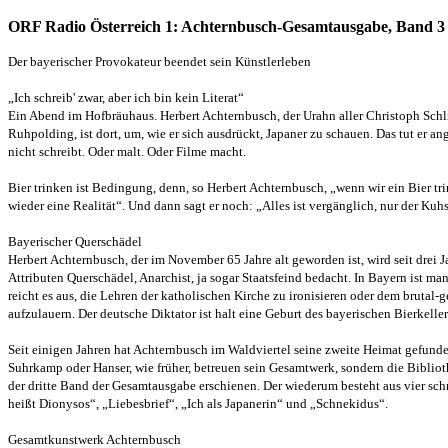
ORF Radio Österreich 1: Achternbusch-Gesamtausgabe, Band 3
Der bayerischer Provokateur beendet sein Künstlerleben
„Ich schreib' zwar, aber ich bin kein Literat“
Ein Abend im Hofbräuhaus. Herbert Achternbusch, der Urahn aller Christoph Schl
Ruhpolding, ist dort, um, wie er sich ausdrückt, Japaner zu schauen. Das tut er an
nicht schreibt. Oder malt. Oder Filme macht.
Bier trinken ist Bedingung, denn, so Herbert Achternbusch, „wenn wir ein Bier
wieder eine Realität“. Und dann sagt er noch: „Alles ist vergänglich, nur der Kuh
Bayerischer Querschädel
Herbert Achternbusch, der im November 65 Jahre alt geworden ist, wird seit drei 
Attributen Querschädel, Anarchist, ja sogar Staatsfeind bedacht. In Bayern ist man
reicht es aus, die Lehren der katholischen Kirche zu ironisieren oder dem brutal
aufzulauern. Der deutsche Diktator ist halt eine Geburt des bayerischen Bierkeller
Seit einigen Jahren hat Achternbusch im Waldviertel seine zweite Heimat gefunde
Suhrkamp oder Hanser, wie früher, betreuen sein Gesamtwerk, sondern die Biblioth
der dritte Band der Gesamtausgabe erschienen. Der wiederum besteht aus vier s
heißt Dionysos“, „Liebesbrief“, „Ich als Japanerin“ und „Schnekidus“.
Gesamtkunstwerk Achternbusch