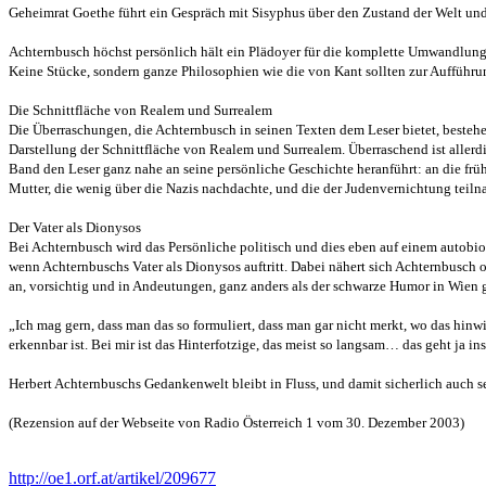
Geheimrat Goethe führt ein Gespräch mit Sisyphus über den Zustand der Welt und 
Achternbusch höchst persönlich hält ein Plädoyer für die komplette Umwandlung
Keine Stücke, sondern ganze Philosophien wie die von Kant sollten zur Aufführu
Die Schnittfläche von Realem und Surrealem
Die Überraschungen, die Achternbusch in seinen Texten dem Leser bietet, bestehe
Darstellung der Schnittfläche von Realem und Surrealem. Überraschend ist allerdi
Band den Leser ganz nahe an seine persönliche Geschichte heranführt: an die frü
Mutter, die wenig über die Nazis nachdachte, und die der Judenvernichtung teil
Der Vater als Dionysos
Bei Achternbusch wird das Persönliche politisch und dies eben auf einem autobi
wenn Achternbuschs Vater als Dionysos auftritt. Dabei nähert sich Achternbusc
an, vorsichtig und in Andeutungen, ganz anders als der schwarze Humor in Wien g
„Ich mag gern, dass man das so formuliert, dass man gar nicht merkt, wo das hinwil
erkennbar ist. Bei mir ist das Hinterfotzige, das meist so langsam… das geht ja in
Herbert Achternbuschs Gedankenwelt bleibt in Fluss, und damit sicherlich auch 
(Rezension auf der Webseite von Radio Österreich 1 vom 30. Dezember 2003)
http://oe1.orf.at/artikel/209677