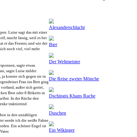
Alexanderschlacht
pen. Luise sagt das mit einer
, raucht lässig, weil es bei
t er das Fenster, und wie der
Bier
ich noch viel, viel mehr
Der Weltmeister
rsponnen, sagte etwas
ni, sagte Luise milder
 ja konnte sich gegen sie in
Die Reise zweier Mönche
irgendeiner Frau ins Bett ging
vorfand, außer sich geriet,
ken Brot oder 8 Briketts in
Dschingis Khans Rache
selbst. In der Küche den
nke traktierend.
Duschen
ben in den unzähligen
er werde ich die weiße Fahne
orden. Ein schöner Engel ist
Ein Wikinger
Vater.