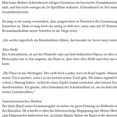
Man kann Herbert Achternbusch ruhigen Gewissens als bayrisches Gesamtkunstwer
malt, und hat nicht weniger als 24 Spielfilme realisiert. Achternbusch ist Teil sei
Gesamtkunstwerks.
Da mag es ein wenig verwundern, dass ausgerechnet in Österreich die Gesamtaus
Entstehen ist. Denn es mag doch ein wenig zu früh sein, wenn man mit 65 Künstle
Bestandsaufnahme seiner Schriften in die Wege leitet.
„Ich wollte eigentlich ein Künstlerleben führen, das beendet ist, bevor mein natür
Alles fließt
Bei Achternbusch, ob auf der Filmrolle oder auf dem bedruckten Papier, ist alles i
Philosophie hat es ihm angetan, das Panta re, dass eben alles fließt und eben nur
kann.
„Der Fluss ist das Wichtigste. Des weiß doch a jeder, wie's im Kopf zugeht. Warum
reinen Tisch machen, wenn's in mir keinen reinen Tisch gibt. Wir haben eigentli
a bissl a Ahnung haben, vielleicht einen Zipfel einmal erwischen, aber letzten En
danebenstehen. Ich glaube, alles Geheimnis der Schriftstellerei ist, ob ein Indivi
seinen Gedankenfluss.“
Assoziationsreiches Denken
Der dritte Band seiner Gesamtausgabe ist sicher ein guter Einstieg ins fließende
des Künstlers. Da schreibt er über die lebenswichtige Begegnung mit Werner Her
zum Filmemacher mitbereitet hat, da betritt Martin Walser als Parsival der deutsc