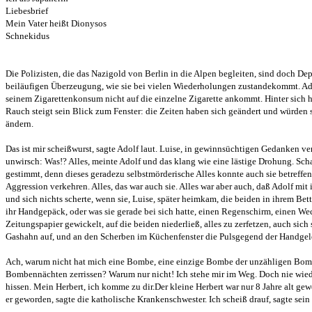
Liebesbrief
Mein Vater heißt Dionysos
Schnekidus
Die Polizisten, die das Nazigold von Berlin in die Alpen begleiten, sind doch Dep
beiläufigen Überzeugung, wie sie bei vielen Wiederholungen zustandekommt. Adolf
seinem Zigarettenkonsum nicht auf die einzelne Zigarette ankommt. Hinter sich ha
Rauch steigt sein Blick zum Fenster: die Zeiten haben sich geändert und würden s
ändern.
Das ist mir scheißwurst, sagte Adolf laut. Luise, in gewinnsüchtigen Gedanken ve
unwirsch: Was!? Alles, meinte Adolf und das klang wie eine lästige Drohung. Scha
gestimmt, denn dieses geradezu selbstmörderische Alles konnte auch sie betreffen,
Aggression verkehren. Alles, das war auch sie. Alles war aber auch, daß Adolf mit 
und sich nichts scherte, wenn sie, Luise, später heimkam, die beiden in ihrem Bett 
ihr Handgepäck, oder was sie gerade bei sich hatte, einen Regenschirm, einen Wec
Zeitungspapier gewickelt, auf die beiden niederließ, alles zu zerfetzen, auch sich 
Gashahn auf, und an den Scherben im Küchenfenster die Pulsgegend der Handgele
Ach, warum nicht hat mich eine Bombe, eine einzige Bombe der unzähligen Bom
Bombennächten zerrissen? Warum nur nicht! Ich stehe mir im Weg. Doch nie wied
hissen. Mein Herbert, ich komme zu dir.Der kleine Herbert war nur 8 Jahre alt gew
er geworden, sagte die katholische Krankenschwester. Ich scheiß drauf, sagte sein 