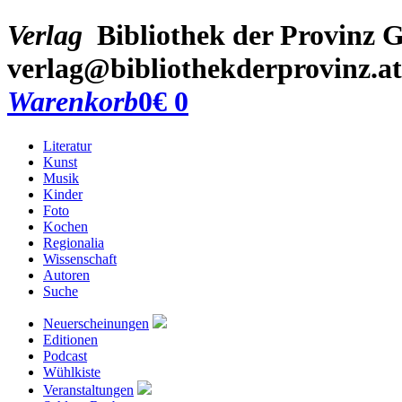
Verlag
Bibliothek der Provinz
G
verlag@bibliothekderprovinz.at
Warenkorb
0
€ 0
Literatur
Kunst
Musik
Kinder
Foto
Kochen
Regionalia
Wissenschaft
Autoren
Suche
Neuerscheinungen
Editionen
Podcast
Wühlkiste
Veranstaltungen