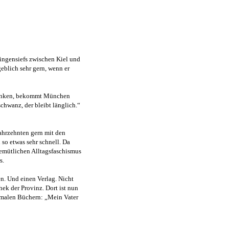
ingensiefs zwischen Kiel und
geblich sehr gern, wenn er
 trinken, bekommt München
schwanz, der bleibt länglich.“
Jahrzehnten gern mit den
 so etwas sehr schnell. Da
-gemütlichen Alltagsfaschismus
s.
n. Und einen Verlag. Nicht
ek der Provinz. Dort ist nun
chmalen Büchern: „Mein Vater