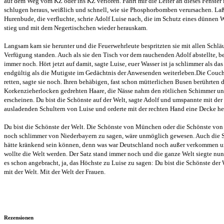
auf dem Weg vom KZ oder ins KZ verloren. Fahrt mir die Leiter an dieses Fenster
schlugen heraus, weißlich und schnell, wie sie Phosphorbomben verursachen. Laß
Hurenbude, die verfluchte, schrie Adolf Luise nach, die im Schutz eines dünnen 
stieg und mit dem Negertischchen wieder herauskam.
Langsam kam sie herunter und die Feuerwehrleute bespritzten sie mit allen Schlä
Verfügung standen. Auch als sie den Tisch vor dem rauchenden Adolf abstellte, be
immer noch. Hört jetzt auf damit, sagte Luise, euer Wasser ist ja schlimmer als das 
endgültig als die Mutigste im Gedächtnis der Anwesenden weiterleben.Die Couch
retten, sagte sie noch. Ihren behäbigen, fast schon mütterlichen Busen berührten
Korkenzieherlocken gedrehten Haare, die Nässe nahm den rötlichen Schimmer und 
erscheinen. Du bist die Schönste auf der Welt, sagte Adolf und umspannte mit der 
ausladenden Schultern von Luise und orderte mit der rechten Hand eine Decke her
Du bist die Schönste der Welt. Die Schönste von München oder die Schönste von
noch schlimmer von Niederbayern zu sagen, wäre unmöglich gewesen. Auch die 
hätte kränkend sein können, denn was war Deutschland noch außer verkommen u
wollte die Welt werden. Der Satz stand immer noch und die ganze Welt siegte nu
es schon angebracht, ja, das Höchste zu Luise zu sagen: Du bist die Schönste der
mit der Welt. Mit der Welt der Frauen.
Rezensionen