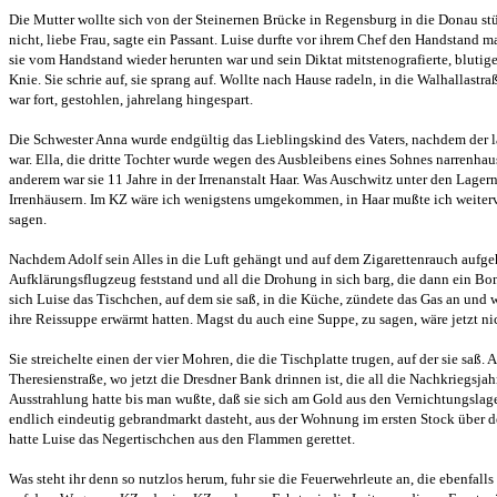
Die Mutter wollte sich von der Steinernen Brücke in Regensburg in die Donau st
nicht, liebe Frau, sagte ein Passant. Luise durfte vor ihrem Chef den Handstand ma
sie vom Handstand wieder herunten war und sein Diktat mitstenografierte, blutiges
Knie. Sie schrie auf, sie sprang auf. Wollte nach Hause radeln, in die Walhallastr
war fort, gestohlen, jahrelang hingespart.
Die Schwester Anna wurde endgültig das Lieblingskind des Vaters, nachdem der 
war. Ella, die dritte Tochter wurde wegen des Ausbleibens eines Sohnes narrenhau
anderem war sie 11 Jahre in der Irrenanstalt Haar. Was Auschwitz unter den Lagern
Irrenhäusern. Im KZ wäre ich wenigstens umgekommen, in Haar mußte ich weiterve
sagen.
Nachdem Adolf sein Alles in die Luft gehängt und auf dem Zigarettenrauch aufgeh
Aufklärungsflugzeug feststand und all die Drohung in sich barg, die dann ein B
sich Luise das Tischchen, auf dem sie saß, in die Küche, zündete das Gas an und 
ihre Reissuppe erwärmt hatten. Magst du auch eine Suppe, zu sagen, wäre jetzt n
Sie streichelte einen der vier Mohren, die die Tischplatte trugen, auf der sie saß
Theresienstraße, wo jetzt die Dresdner Bank drinnen ist, die all die Nachkriegsjah
Ausstrahlung hatte bis man wußte, daß sie sich am Gold aus den Vernichtungslager
endlich eindeutig gebrandmarkt dasteht, aus der Wohnung im ersten Stock über d
hatte Luise das Negertischchen aus den Flammen gerettet.
Was steht ihr denn so nutzlos herum, fuhr sie die Feuerwehrleute an, die ebenfalls