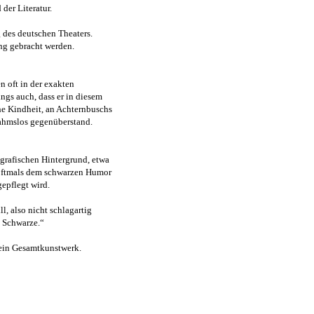
der Literatur.
 des deutschen Theaters.
ng gebracht werden.
n oft in der exakten
ngs auch, dass er in diesem
he Kindheit, an Achternbuschs
nahmslos gegenüberstand.
ografischen Hintergrund, etwa
h oftmals dem schwarzen Humor
epflegt wird.
l, also nicht schlagartig
s Schwarze.“
sein Gesamtkunstwerk.