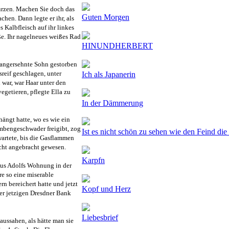
ürzen. Machen Sie doch das
Guten Morgen
chen. Dann legte er ihr, als
 Kalbfleisch auf ihr linkes
aße. Ihr nagelneues weißes Rad
HINUNDHERBERT
langersehnte Sohn gestorben
sreif geschlagen, unter
Ich als Japanerin
 war, war Haar unter den
getieren, pflegte Ella zu
In der Dämmerung
ängt hatte, wo es wie ein
ombengeschwader freigibt, zog
Ist es nicht schön zu sehen wie den Feind die 
wartete, bis die Gasflammen
icht angebracht gewesen.
Karpfn
. Aus Adolfs Wohnung in der
re so eine miserable
n bereichert hatte und jetzt
Kopf und Herz
er jetzigen Dresdner Bank
Liebesbrief
 aussahen, als hätte man sie