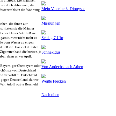
 im 1. Stock. Die Flammen
 sie doch abbrennen, die
Mein Vater heißt Dionysos
Wasserstrahls in die Wohnung
Misslungen
uchen, die ihnen zur
spritzten sie die Männer
Feuer. Dieser Satz ließ sie
Schlag 7 Uhr
garnitur war nicht mehr zu
 die vom Wasser zu engen
ließ ihr Haar viel dunkler
Zigarettenhand die breiten, ja
Schnekidus
bei, denn es war April.
 Bayern, gar Oberbayern oder
Von Andechs nach Athen
Schönste von Deutschland
nd verkohlt?! Deutschland
n gegen Deutschland, da war
Weiße Flecken
 Welt. Adolf wußte Bescheid
Nach oben