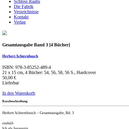
Schloss Raabs
Die Fabrik
Verzeichnisse
Kontakt
Verlag
Gesamtausgabe Band 3 [4 Bücher]
Herbert Achternbusch
ISBN: 978-3-85252-489-4
21 x 15 cm, 4 Bücher: 54, 56, 58, 56 S., Hardcover
50,00 €
Lieferbar
In den Warenkorb
Kurzbeschreibung
Herbert Achternbusch – Gesamtausgabe, Bd. 3
enthält
Ich als Japanerin