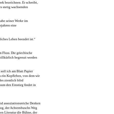
k bezeichnen. Er schreibt,
nes stetig wachsenden
gabe seiner Werke im
rjahren eine
liches Leben beendet ist.“
m Fluss. Die griechische
 willkürlich begrenzt werden
 soll ich am Blatt Papier
ch ein Kopfleben, von dem wir
des ziemlich blöd
duum den Einstieg findet in
 und assoziationsreiche Denken
zog, der Achternbuschs Weg
hen Literatur die Bühne, der