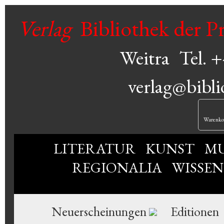
Verlag
Bibliothek der P
Weitra
Tel. 
verlag@bibli
Warenko
LITERATUR
KUNST
MU
REGIONALIA
WISSE
Neuerscheinungen
Editionen