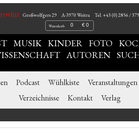
Provinz
Großwolfgers 29
A-3970 Weitra
Tel. +43 (0) 2856 / 37
0
€ 0
Warenkorb
ST
MUSIK
KINDER
FOTO
KOC
ISSENSCHAFT
AUTOREN
SUC
nen
Podcast
Wühlkiste
Veranstaltungen
Verzeichnisse
Kontakt
Verlag