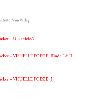
s Autor*s im Verlag:
cker – Über viele/s
ncker – VISUELLE POESIE [Bände I & II
encker – VISUELLE POESIE [I]