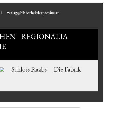
94
verlag@bibliothekderprovinz.at
HEN
REGIONALIA
HE
Schloss Raabs
Die Fabrik