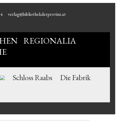
94
verlag@bibliothekderprovinz.at
HEN
REGIONALIA
HE
Schloss Raabs
Die Fabrik