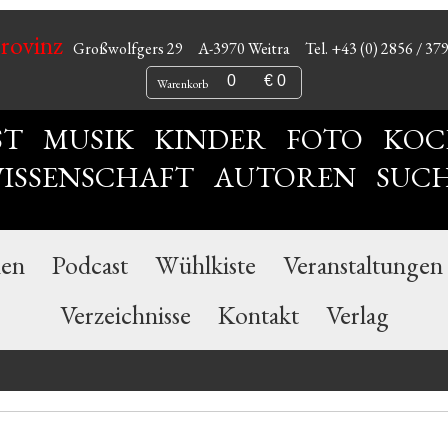
Provinz
Großwolfgers 29
A-3970 Weitra
Tel. +43 (0) 2856 / 37
0
€ 0
Warenkorb
ST
MUSIK
KINDER
FOTO
KOC
ISSENSCHAFT
AUTOREN
SUC
nen
Podcast
Wühlkiste
Veranstaltungen
Verzeichnisse
Kontakt
Verlag