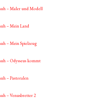
huh – Maler und Modell
huh – Mein Land
huh – Mein Spielzeug
chuh – Odysseus kommt
huh – Pastoralen
huh – Venusbretter 2