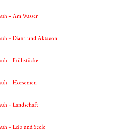
chuh – Am Wasser
huh – Diana und Aktaeon
huh – Frühstücke
chuh – Horsemen
huh – Landschaft
huh – Leib und Seele