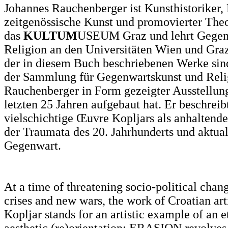
Johannes Rauchenberger ist Kunsthistoriker, 
zeitgenössische Kunst und promovierter Theol
das
KULTUM
USEUM Graz und lehrt Gegen
Religion an den Universitäten Wien und Graz
der in diesem Buch beschriebenen Werke sin
der Sammlung für Gegenwartskunst und Relig
Rauchenberger in Form gezeigter Ausstellun
letzten 25 Jahren aufgebaut hat. Er beschreib
vielschichtige Œuvre Kopljars als anhalten
der Traumata des 20. Jahrhunderts und aktuali
Gegenwart.
At a time of threatening socio-political chang
crises and new wars, the work of Croatian art
Kopljar stands for an artistic example of an e
aesthetic (re)orientation: ERASION revolves