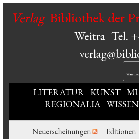
Verlag
Bibliothek der P
Weitra
Tel. 
verlag@bibli
Warenko
LITERATUR
KUNST
MU
REGIONALIA
WISSE
Neuerscheinungen
Editionen