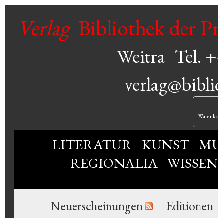
Verlag
Bibliothek der P
Weitra
Tel. 
verlag@bibli
Warenko
LITERATUR
KUNST
MU
REGIONALIA
WISSE
Neuerscheinungen
Editionen