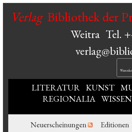
Verlag
Bibliothek der P
Weitra
Tel. 
verlag@bibli
Warenko
LITERATUR
KUNST
MU
REGIONALIA
WISSE
Neuerscheinungen
Editionen