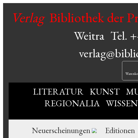
Verlag
Bibliothek der P
Weitra
Tel. 
verlag@bibli
Warenko
LITERATUR
KUNST
MU
REGIONALIA
WISSE
Neuerscheinungen
Editionen