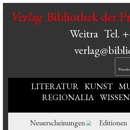
Verlag
Bibliothek der P
Weitra
Tel. 
verlag@bibli
Warenko
LITERATUR
KUNST
MU
REGIONALIA
WISSE
Neuerscheinungen
Editionen