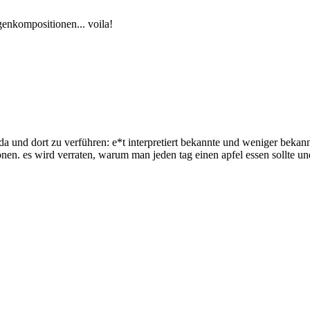
genkompositionen... voila!
 da und dort zu verführen: e*t interpretiert bekannte und weniger beka
en. es wird verraten, warum man jeden tag einen apfel essen sollte u