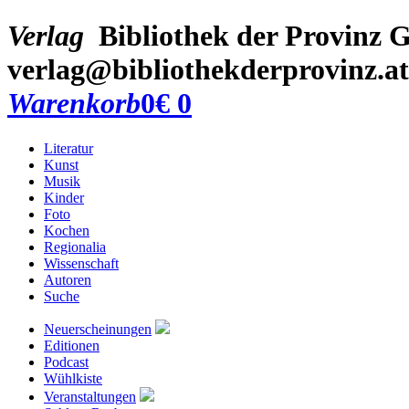
Verlag
Bibliothek der Provinz
G
verlag@bibliothekderprovinz.at
Warenkorb
0
€ 0
Literatur
Kunst
Musik
Kinder
Foto
Kochen
Regionalia
Wissenschaft
Autoren
Suche
Neuerscheinungen
Editionen
Podcast
Wühlkiste
Veranstaltungen