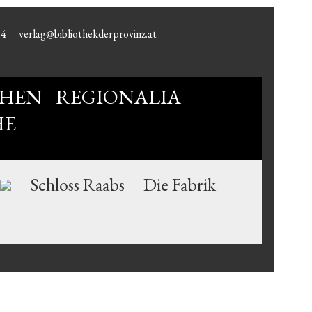
94
verlag@bibliothekderprovinz.at
HEN
REGIONALIA
HE
Schloss Raabs
Die Fabrik