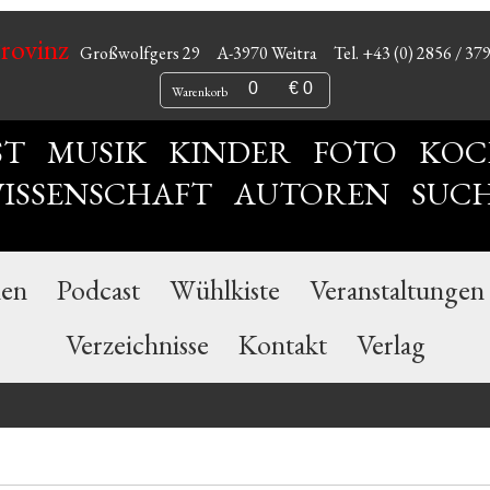
Provinz
Großwolfgers 29
A-3970 Weitra
Tel. +43 (0) 2856 / 37
0
€ 0
Warenkorb
ST
MUSIK
KINDER
FOTO
KOC
ISSENSCHAFT
AUTOREN
SUC
nen
Podcast
Wühlkiste
Veranstaltungen
Verzeichnisse
Kontakt
Verlag