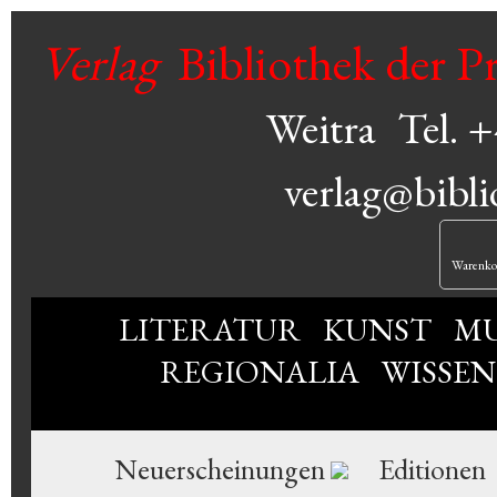
Verlag
Bibliothek der P
Weitra
Tel. 
verlag@bibli
Warenko
LITERATUR
KUNST
MU
REGIONALIA
WISSE
Neuerscheinungen
Editionen