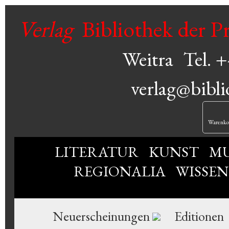
Verlag
Bibliothek der P
Weitra
Tel. 
verlag@bibli
Warenko
LITERATUR
KUNST
MU
REGIONALIA
WISSE
Neuerscheinungen
Editionen