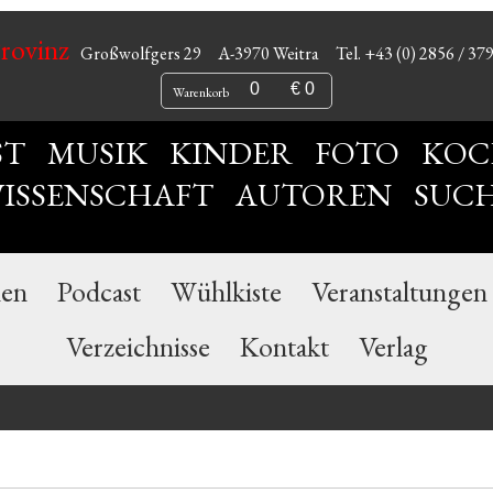
Provinz
Großwolfgers 29
A-3970 Weitra
Tel. +43 (0) 2856 / 37
0
€ 0
Warenkorb
ST
MUSIK
KINDER
FOTO
KOC
ISSENSCHAFT
AUTOREN
SUC
nen
Podcast
Wühlkiste
Veranstaltungen
Verzeichnisse
Kontakt
Verlag