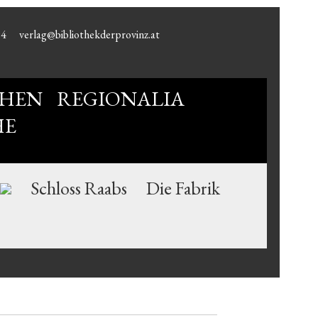
94
verlag@bibliothekderprovinz.at
HEN
REGIONALIA
HE
Schloss Raabs
Die Fabrik