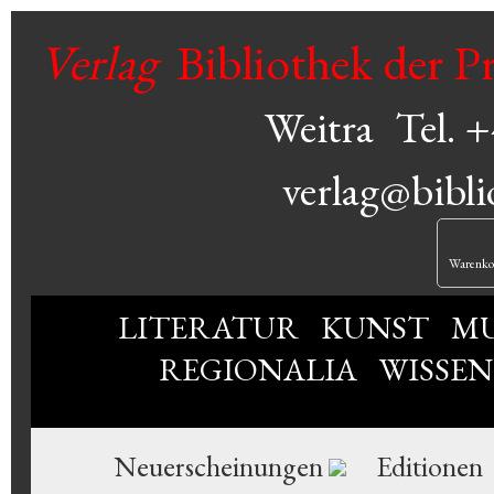
Verlag
Bibliothek der P
Weitra
Tel. 
verlag@bibli
Warenko
LITERATUR
KUNST
MU
REGIONALIA
WISSE
Neuerscheinungen
Editionen