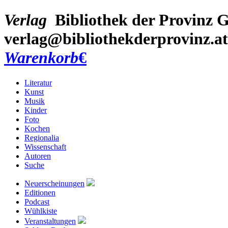
Verlag
Bibliothek der Provinz
G
verlag@bibliothekderprovinz.at
Warenkorb
€
Literatur
Kunst
Musik
Kinder
Foto
Kochen
Regionalia
Wissenschaft
Autoren
Suche
Neuerscheinungen
Editionen
Podcast
Wühlkiste
Veranstaltungen