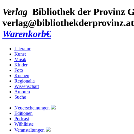
Verlag
Bibliothek der Provinz
G
verlag@bibliothekderprovinz.at
Warenkorb
€
Literatur
Kunst
Musik
Kinder
Foto
Kochen
Regionalia
Wissenschaft
Autoren
Suche
Neuerscheinungen
Editionen
Podcast
Wühlkiste
Veranstaltungen