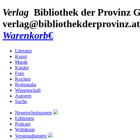
Verlag
Bibliothek der Provinz
G
verlag@bibliothekderprovinz.at
Warenkorb
€
Literatur
Kunst
Musik
Kinder
Foto
Kochen
Regionalia
Wissenschaft
Autoren
Suche
Neuerscheinungen
Editionen
Podcast
Wühlkiste
Veranstaltungen