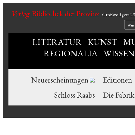
Verlag
Bibliothek der Provinz
Großwolfgers 2
Ware
LITERATUR
KUNST
MU
REGIONALIA
WISSE
Neuerscheinungen
Editionen
Schloss Raabs
Die Fabrik