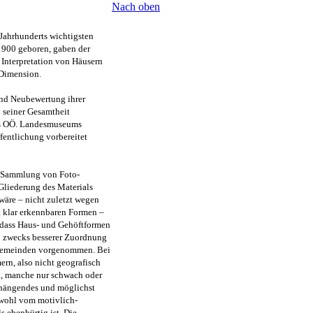
Nach oben
 Jahrhunderts wichtigsten
1900 geboren, gaben der
nterpretation von Häusern
 Dimension.
und Neubewertung ihrer
 seiner Gesamtheit
des OÖ. Landesmuseums
fentlichung vorbereitet
n Sammlung von Foto-
Gliederung des Materials
wäre – nicht zuletzt wegen
t klar erkennbaren Formen –
, dass Haus- und Gehöftformen
h zwecks besserer Zuordnung
sgemeinden vorgenommen. Bei
rn, also nicht geografisch
rk, manche nur schwach oder
nhängendes und möglichst
owohl vom motivlich-
 ebenbürtig ist. Die