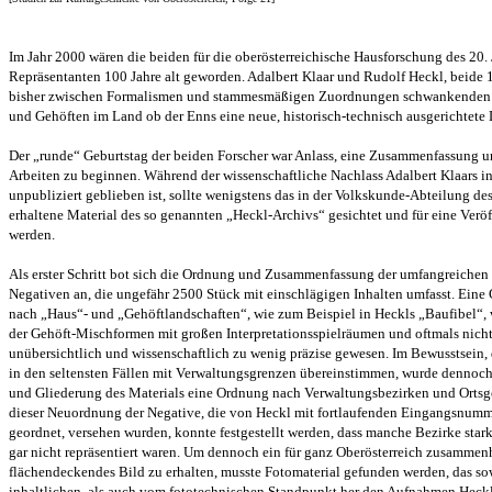
Im Jahr 2000 wären die beiden für die oberösterreichische Hausforschung des 20.
Repräsentanten 100 Jahre alt geworden. Adalbert Klaar und Rudolf Heckl, beide 
bisher zwischen Formalismen und stammesmäßigen Zuordnungen schwankenden I
und Gehöften im Land ob der Enns eine neue, historisch-technisch ausgerichtete
Der „runde“ Geburtstag der beiden Forscher war Anlass, eine Zusammenfassung 
Arbeiten zu beginnen. Während der wissenschaftliche Nachlass Adalbert Klaars in
unpubliziert geblieben ist, sollte wenigstens das in der Volkskunde-Abteilung 
erhaltene Material des so genannten „Heckl-Archivs“ gesichtet und für eine Veröf
werden.
Als erster Schritt bot sich die Ordnung und Zusammenfassung der umfangreiche
Negativen an, die ungefähr 2500 Stück mit einschlägigen Inhalten umfasst. Eine 
nach „Haus“- und „Gehöftlandschaften“, wie zum Beispiel in Heckls „Baufibel“, 
der Gehöft-Mischformen mit großen Interpretationsspielräumen und oftmals nich
unübersichtlich und wissenschaftlich zu wenig präzise gewesen. Im Bewusstsein
in den seltensten Fällen mit Verwaltungsgrenzen übereinstimmen, wurde dennoc
und Gliederung des Materials eine Ordnung nach Verwaltungsbezirken und Ort
dieser Neuordnung der Negative, die von Heckl mit fortlaufenden Eingangsnumme
geordnet, versehen wurden, konnte festgestellt werden, dass manche Bezirke sta
gar nicht repräsentiert waren. Um dennoch ein für ganz Oberösterreich zusamme
flächendeckendes Bild zu erhalten, musste Fotomaterial gefunden werden, das s
inhaltlichen, als auch vom fototechnischen Standpunkt her den Aufnahmen Heckls