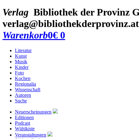
Verlag
Bibliothek der Provinz
G
verlag@bibliothekderprovinz.at
Warenkorb
0
€ 0
Literatur
Kunst
Musik
Kinder
Foto
Kochen
Regionalia
Wissenschaft
Autoren
Suche
Neuerscheinungen
Editionen
Podcast
Wühlkiste
Veranstaltungen