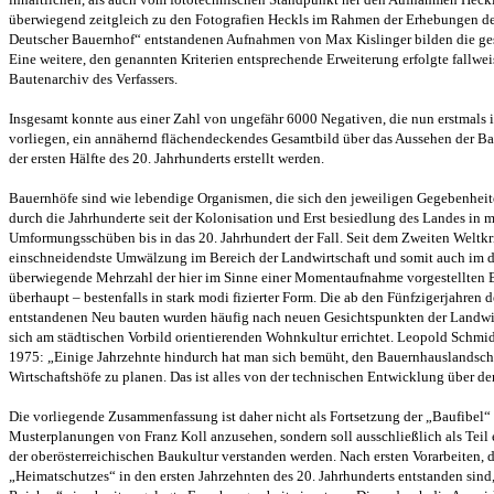
überwiegend zeitgleich zu den Fotografien Heckls im Rahmen der Erhebungen de
Deutscher Bauernhof“ entstandenen Aufnahmen von Max Kislinger bilden die ges
Eine weitere, den genannten Kriterien entsprechende Erweiterung erfolgte fallw
Bautenarchiv des Verfassers.
Insgesamt konnte aus einer Zahl von ungefähr 6000 Negativen, die nun erstmals in
vorliegen, ein annähernd flächendeckendes Gesamtbild über das Aussehen der Ba
der ersten Hälfte des 20. Jahrhunderts erstellt werden.
Bauernhöfe sind wie lebendige Organismen, die sich den jeweiligen Gegebenhei
durch die Jahrhunderte seit der Kolonisation und Erst besiedlung des Landes in
Umformungsschüben bis in das 20. Jahrhundert der Fall. Seit dem Zweiten Weltkri
einschneidendste Umwälzung im Bereich der Landwirtschaft und somit auch im 
überwiegende Mehrzahl der hier im Sinne einer Momentaufnahme vorgestellten B
überhaupt – bestenfalls in stark modi fizierter Form. Die ab den Fünfzigerjahren 
entstandenen Neu bauten wurden häufig nach neuen Gesichtspunkten der Landwir
sich am städtischen Vorbild orientierenden Wohnkultur errichtet. Leopold Schmi
1975: „Einige Jahrzehnte hindurch hat man sich bemüht, den Bauernhauslandsch
Wirtschaftshöfe zu planen. Das ist alles von der technischen Entwicklung über d
Die vorliegende Zusammenfassung ist daher nicht als Fortsetzung der „Baufibel“
Musterplanungen von Franz Koll anzusehen, sondern soll ausschließlich als Tei
der oberösterreichischen Baukultur verstanden werden. Nach ersten Vorarbeiten, d
„Heimatschutzes“ in den ersten Jahrzehnten des 20. Jahrhunderts entstanden sind,