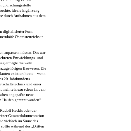
r „Forschungsstelle
uchte, ideale Ergänzung.
eise durch Aufnahmen aus dem
 digitalisierter Form
uernhöfe Oberösterreichs in
ten anpassen müssen. Das war
 mehreren Entwicklungs- und
eg erfolgte die wohl
dazugehörigen Bauwesen. Die
auten existiert heute – wenn
des 20. Jahrhunderts
tschaftstechnik und einer
dt meinte hiezu schon im Jahr
aften angepaßte neue
en Haufen gerannt worden“.
 Rudolf Heckls oder der
l einer Gesamtdokumentation
ie vielfach im Sinne des
 sollte während des „Dritten