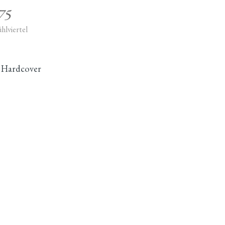
75
hlviertel
, Hardcover