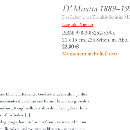
D’ Muatta 1889–19
Das Leben einer Kleinhäuslerin im Mü
Leopold Pammer
ISBN: 978-3-85252-539-6
21 x 15 cm, 224 Seiten, m. Abb.
22,00 €
Momentan nicht lieferbar
ne Ehrenrede für unsere Großmutter zu schreiben. Je älter
Grundmuster ihres Lebens sind für mich bedeutsam geworden:
sdauer, Kampfeswille, vor allem die Erfüllung des Lebens
schaft zu finden. […]
ag, geographisch vielleicht auf einen Kreis von 3 km. Eine
anuelle Arbeit. Und von zwei Weltkriegen – zu Beginn des