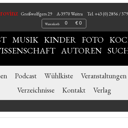
Provinz
Großwolfgers 29
A-3970 Weitra
Tel. +43 (0) 2856 / 37
0
€ 0
Warenkorb
ST
MUSIK
KINDER
FOTO
KOC
ISSENSCHAFT
AUTOREN
SUC
nen
Podcast
Wühlkiste
Veranstaltungen
Verzeichnisse
Kontakt
Verlag