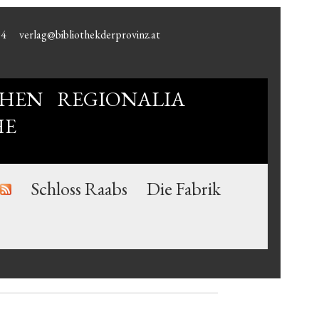
94
verlag@bibliothekderprovinz.at
HEN
REGIONALIA
HE
Schloss Raabs
Die Fabrik