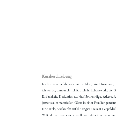
Kurzbeschreibung
Nicht von ungefähr kam mir die Idee, eine Hommage, ei
ich werde, umso mehr schätze ich ihr Lebenswerk, die 
Einfachheit, Reduktion auf das Notwendige, Askese, Au
jenseits aller materiellen Güter in einer Familiengemein
Eine Welt, beschränkt auf die engste Heimat Leopoldschl
Welt, die nur von einem erfüllt war: Arbeit, schwere m