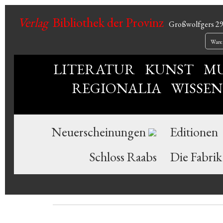
Verlag
Bibliothek der Provinz
Großwolfgers 2
Ware
LITERATUR
KUNST
MU
REGIONALIA
WISSE
Neuerscheinungen
Editionen
Schloss Raabs
Die Fabrik