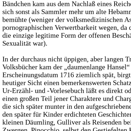
Bändchen kam aus dem Nachlaß eines Reiche
sich sonst als Sammler mehr um alte Hebamm
bemühte (weniger der volksmedizinischen As
pornographischen Verwertbarkeit wegen, da d
die einzige legitime Form der offenen Besch
Sexualität war).
In der durchaus nicht üppigen, aber langen Tr
Volksbücher kam der „daumenlange Hansel“
Erscheinungsdatum 1716 ziemlich spät, birgt
heutiger Sicht einen bemerkenswerten Schatz
Ur-Erzähl- und -Vorlesebuch läßt es direkt o
einen großen Teil jener Charaktere und Charg
die sich später munter in den aufgeschriebe
den später für Kinder erdichteten Geschicht
kleinen Däumling, Gulliver als Reisenden be
Zwergen, Pinocchio, selbst den Gestiefelten 