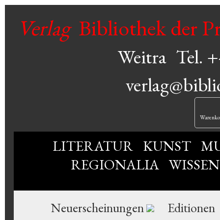
Verlag
Bibliothek der P
Weitra
Tel. 
verlag@bibli
Warenko
LITERATUR
KUNST
MU
REGIONALIA
WISSE
Neuerscheinungen
Editionen