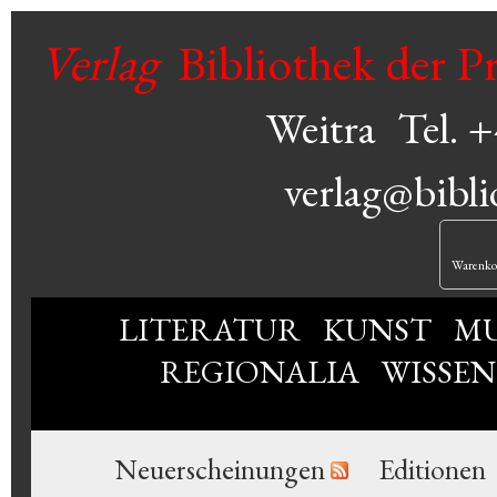
Verlag
Bibliothek der P
Weitra
Tel. 
verlag@bibli
Warenko
LITERATUR
KUNST
MU
REGIONALIA
WISSE
Neuerscheinungen
Editionen