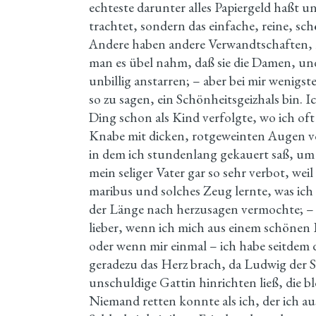
echteste darunter alles Papiergeld haßt 
trachtet, sondern das einfache, reine, s
Andere haben andere Verwandtschaften, li
man es übel nahm, daß sie die Damen, und
unbillig anstarren; – aber bei mir wenigsten
so zu sagen, ein Schönheitsgeizhals bin. I
Ding schon als Kind verfolgte, wo ich oft
Knabe mit dicken, rotgeweinten Augen 
in dem ich stundenlang gekauert saß, um
mein seliger Vater gar so sehr verbot, weil
maribus und solches Zeug lernte, was ich 
der Länge nach herzusagen vermochte; – a
lieber, wenn ich mich aus einem schönen
oder wenn mir einmal – ich habe seitdem 
geradezu das Herz brach, da Ludwig der 
unschuldige Gattin hinrichten ließ, die b
Niemand retten konnte als ich, der ich a