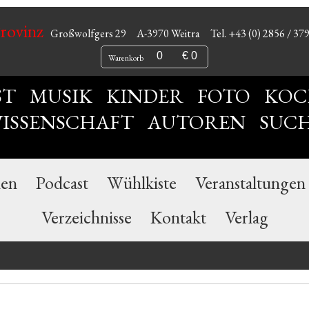
Provinz
Großwolfgers 29
A-3970 Weitra
Tel. +43 (0) 2856 / 37
0
€ 0
Warenkorb
ST
MUSIK
KINDER
FOTO
KOC
ISSENSCHAFT
AUTOREN
SUC
nen
Podcast
Wühlkiste
Veranstaltungen
Verzeichnisse
Kontakt
Verlag