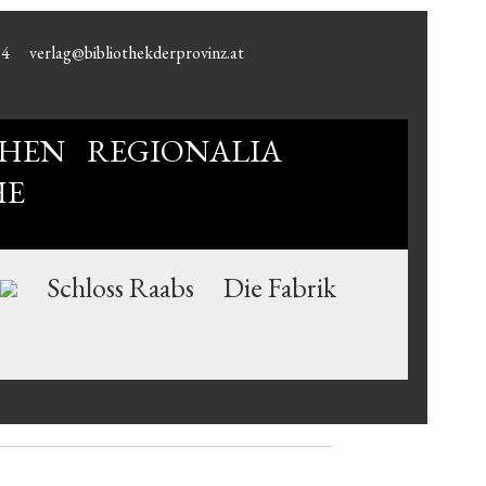
94
verlag@bibliothekderprovinz.at
HEN
REGIONALIA
HE
Schloss Raabs
Die Fabrik