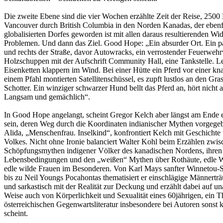
Die zweite Ebene sind die vier Wochen erzählte Zeit der Reise, 2500
Vancouver durch British Columbia in den Norden Kanadas, der ebenfal
globalisierten Dorfes geworden ist mit allen daraus resultierenden W
Problemen. Und dann das Ziel. Good Hope: „Ein absurder Ort. Ein paa
und rechts der Straße, davor Autowracks, ein verrostender Feuerweh
Holzschuppen mit der Aufschrift Community Hall, eine Tankstelle. L
Eisenketten klappern im Wind. Bei einer Hütte ein Pferd vor einer k
einem Pfahl montierten Satellitenschüssel, es zupft lustlos an den G
Schotter. Ein winziger schwarzer Hund bellt das Pferd an, hört nicht a
Langsam und gemächlich“.
In Good Hope angelangt, scheint Gregor Kelch aber längst am Ende e
sein, deren Weg durch die Koordinaten indianischer Mythen vorgegebe
Alida, „Menschenfrau. Inselkind“, konfrontiert Kelch mit Geschichte
Volkes. Nicht ohne Ironie balanciert Walter Kohl beim Erzählen zwi
Schöpfungsmythen indigener Völker des kanadischen Nordens, ihren
Lebensbedingungen und den „weißen“ Mythen über Rothäute, edle W
edle wilde Frauen im Besonderen. Von Karl Mays sanfter Winnetou-S
bis zu Neil Youngs Pocahontas thematisiert er einschlägige Männerträ
und sarkastisch mit der Realität zur Deckung und erzählt dabei auf un
Weise auch von Körperlichkeit und Sexualität eines 60jährigen, ein T
österreichischen Gegenwartsliteratur insbesondere bei Autoren sonst
scheint.