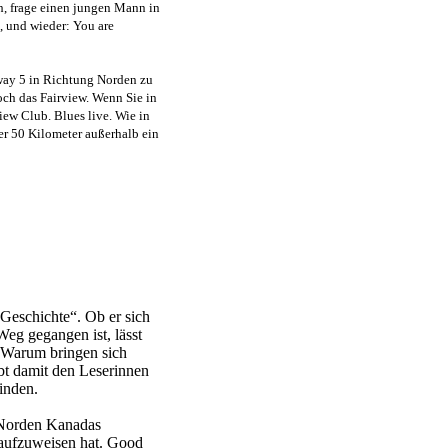
h, frage einen jungen Mann in
, und wieder: You are
hway 5 in Richtung Norden zu
och das Fairview. Wenn Sie in
iew Club. Blues live. Wie in
er 50 Kilometer außerhalb ein
 Geschichte“. Ob er sich
Weg gegangen ist, lässt
 Warum bringen sich
ibt damit den Leserinnen
inden.
m Norden Kanadas
 aufzuweisen hat. Good