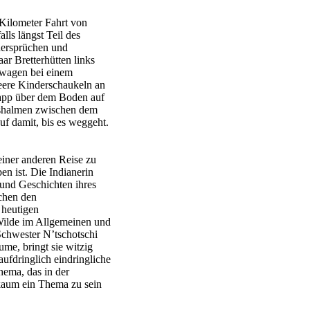
 Kilometer Fahrt von
ls längst Teil des
idersprüchen und
r Bretterhütten links
rwagen bei einem
eere Kinderschaukeln an
napp über dem Boden auf
rashalmen zwischen dem
uf damit, bis es weggeht.
iner anderen Reise zu
n ist. Die Indianerin
 und Geschichten ihres
schen den
 heutigen
ilde im Allgemeinen und
chwester N’tschotschi
ume, bringt sie witzig
aufdringlich eindringliche
hema, das in der
 kaum ein Thema zu sein