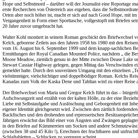
Hope und Selbstmord – darüber will der Journalist eine Reportage m
erste Recherchen von Österreich aus ergeben, dass die Selbstmordrat
Orten aber noch höher ist, macht er sich auf nach Good Hope, mit i
Vergangenheit in Form einer Sporttasche, vollgestopft mit Briefen sei
20 Jahre zuvor umgebracht hat.
Walter Kohl montiert in seinem Roman geschickt den Briefwechsel 
Kelch, geborene Zeileis aus den Jahren 1958 bis 1980 mit den Reise
vom 16. August bis 6. September 1999 und dem knapp-sachlichen Ber
Ermittlungen der Royal Canadian Mounted Police, nachdem „ die Be
Moose Meadow, ziemlich genau in der Mitte zwischen Dease Lake
Stewart Cassiar Highway gelegen, gegen Mittag das Verschwinden ein
gemeldet hatte. Durch den souveränen Umgang mit den einzelnen „Tex
vielstimmiger, vielschichtiger und doppelbödiger Roman. Kelchs Rei
Kanadas zum Volk der Kaska Dene und Tahltan wird zu einer Reise a
Der Briefwechsel von Maria und Gregor Kelch führt in das – bürgerli
Aufschwungzeit und erzählt von der kalten Hölle, zu der eine Bezieh
Liebe mit Selbstaufgabe und Auslöschung und Geborgenheit mit Inb
eigener Identität gleichgesetzt wird. Zwischen den zärtlich fordernd
Backfisches und den drohenden und erpresserischen Besitzansprüche
Jährigen erwächst das Bild einer von Ängsten und Zwängen geplagte
in den Briefen auf Kümmereien um Socken und andere Schmutzwäsch
(zwischen 38 und 45 Kilo !), Errechnen der fruchtbaren und unfruch
Schlaftabletten – Schlucken zu verengen scheint.