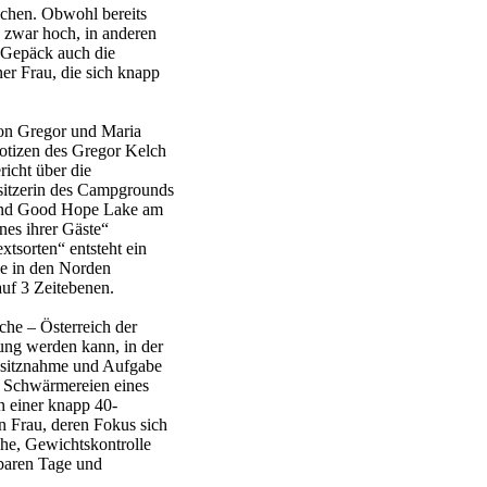
achen. Obwohl bereits
e zwar hoch, in anderen
m Gepäck auch die
ner Frau, die sich knapp
von Gregor und Maria
notizen des Gregor Kelch
icht über die
sitzerin des Campgrounds
 und Good Hope Lake am
es ihrer Gäste“
tsorten“ entsteht ein
se in den Norden
uf 3 Zeitebenen.
che – Österreich der
ung werden kann, in der
esitznahme und Aufgabe
en Schwärmereien eines
n einer knapp 40-
n Frau, deren Fokus sich
e, Gewichtskontrolle
tbaren Tage und