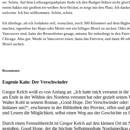
sei. Schön. Auf dem Leihwagenparkplarz finde ich den Budget-Sektor nicht gleic
rotem Sakko mit großem rot-weißen Avis-Sticker, er zeigt mir den Platz. Ich danke
welcome. Ich bin willkommen. Schön, schön.
Ich überlege, ob ich losfahren soll, versuchen, noch 300 Kilometer auf dem Hig
machen, irgendwo bei Hope oder Merrit erst ein billiges Motel zu suchen. Oder d
Vancouver sind, hatte der Ressortleiter gesagt, müssen Sie unbedingt in den Fairv
Chicago. Also gut. Werde in Vancouver essen, dann das Fairview, und dann 40 od
Motel suchen.
Rezensionen
Eugenie Kain: Der Verschwinder
Gregor Kelch weiß es von Anfang an: „Ich hatte mich verrannt in die
am Ende in der Wildnis des Nordens verrannt hat oder gezielt seinen 
Walter Kohl in seinem Roman „Good Hope. Der Verschwinder oder:
Indianer um?“, erschienen in der Bibliothek der Provinz, offen und g
und Lesern die Möglichkeit, selbst einen Weg aus der Geschichte zu f
Durch einen Fernsehbericht ist Gregor Kelch auf den kleinen Ort i
gestoßen, Good Hope, der die höchste Selbstmordrate Nordamerikas