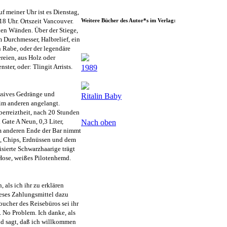
 meiner Uhr ist es Dienstag,
18 Uhr. Ortszeit Vancouver.
Weitere Bücher des Autor*s im Verlag:
den Wänden. Über der Stiege,
m Durchmesser, Halbrelief, ein
n Rabe, oder der legendäre
reien, aus Holz oder
ter, oder: Tlingit Arrists.
1989
essives Gedränge und
Ritalin Baby
im anderen angelangt.
berreiztheit, nach 20 Stunden
Gate A Neun, 0,3 Liter,
Nach oben
 Am anderen Ende der Bar nimmt
, Chips, Erdnüssen und dem
isierte Schwarzhaarige trägt
 Hose, weißes Pilotenhemd.
 als ich ihr zu erklären
ieses Zahlungsmittel dazu
oucher des Reisebüros sei ihr
. No Problem. Ich danke, als
nd sagt, daß ich willkommen