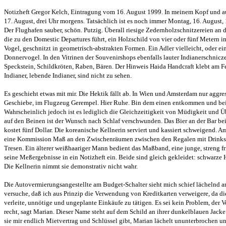
Notizheft Gregor Kelch, Eintragung vom 16. August 1999. In meinem Kopf und auf
17. August, drei Uhr morgens. Tatsächlich ist es noch immer Montag, 16. August, 
Der Flughafen sauber, schön. Putzig. Überall riesige Zedernholzschnitzereien an 
die zu den Domestic Departures führt, ein Holzschild von vier oder fünf Metern i
Vogel, geschnitzt in geometrisch-abstrakten Formen. Ein Adler vielleicht, oder ei
Donnervogel. In den Vitrinen der Souvenirshops ebenfalls lauter Indianerschnicze
Speckstein, Schildkröten, Raben, Bären. Der Hinweis Haida Handcraft klebt am Fens
Indianer, lebende Indianer, sind nicht zu sehen.
Es geschieht etwas mit mir. Die Hektik fällt ab. In Wien und Amsterdam nur aggr
Geschiebe, im Flugzeug Gerempel. Hier Ruhe. Bin dem einen entkommen und be
Wahrscheinlich jedoch ist es lediglich die Gleichzeitigkeit von Müdigkeit und Ü
auf den Beinen ist der Wunsch nach Schlaf verschwunden. Das Bier an der Bar bei 
kostet fünf Dollar. Die koreanische Kellnerin serviert und kassiert schweigend.
eine Kommission Maß an den Zwischenräumen zwischen den Regalen mit Drinks
Tresen. Ein älterer weißhaariger Mann bedient das Maßband, eine junge, streng fr
seine Meßergebnisse in ein Notizheft ein. Beide sind gleich gekleidet: schwarze
Die Kellnerin nimmt sie demonstrativ nicht wahr.
Die Autovermierungsangestellte am Budget-Schalter sieht mich schief lächelnd an,
versuche, daß ich aus Prinzip die Verwendung von Kreditkarten verweigere, da d
verleite, unnötige und ungeplante Einkäufe zu tätigen. Es sei kein Problem, der V
recht, sagt Marian. Dieser Name steht auf dem Schild an ihrer dunkelblauen Jacke
sie mir endlich Mietvertrag und Schlüssel gibt, Marian lächelt ununterbrochen u