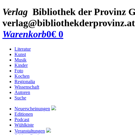
Verlag
Bibliothek der Provinz
G
verlag@bibliothekderprovinz.at
Warenkorb
0
€ 0
Literatur
Kunst
Musik
Kinder
Foto
Kochen
Regionalia
Wissenschaft
Autoren
Suche
Neuerscheinungen
Editionen
Podcast
Wühlkiste
Veranstaltungen