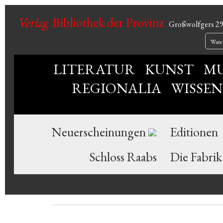
Verlag
Bibliothek der Provinz
Großwolfgers 2
Ware
LITERATUR
KUNST
MU
REGIONALIA
WISSE
Neuerscheinungen
Editionen
Schloss Raabs
Die Fabrik