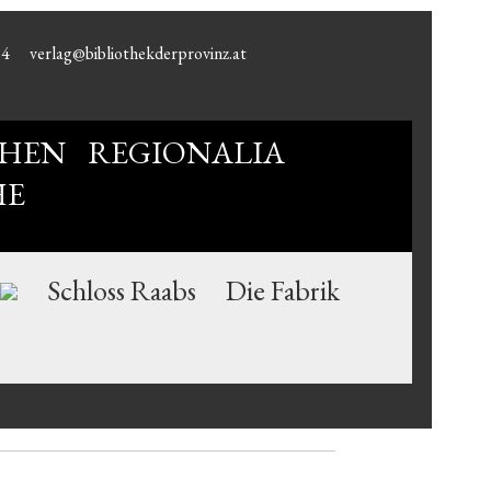
94
verlag@bibliothekderprovinz.at
HEN
REGIONALIA
HE
Schloss Raabs
Die Fabrik