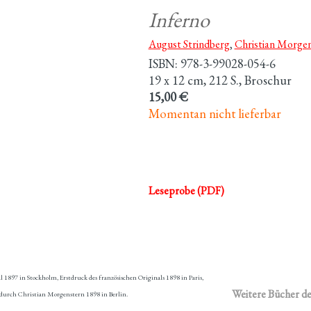
Inferno
August Strindberg
,
Christian Morge
ISBN: 978-3-99028-054-6
19 x 12 cm, 212 S., Broschur
15,00 €
Momentan nicht lieferbar
Leseprobe (PDF)
1897 in Stockholm, Erstdruck des französischen Originals 1898 in Paris,
Weitere Bücher de
 durch Christian Morgenstern 1898 in Berlin.