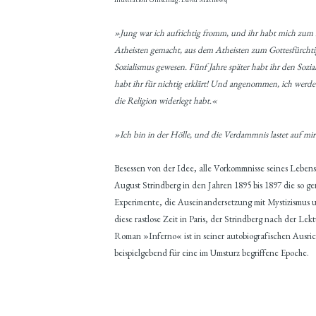
»Jung war ich aufrichtig fromm, und ihr habt mich zum
Atheisten gemacht, aus dem Atheisten zum Gottesfürchtig
Sozialismus gewesen. Fünf Jahre später habt ihr den Sozi
habt ihr für nichtig erklärt! Und angenommen, ich werde w
die Religion widerlegt habt.«
»Ich bin in der Hölle, und die Verdammnis lastet auf mi
Besessen von der Idee, alle Vorkommnisse seines Lebens
August Strindberg in den Jahren 1895 bis 1897 die so g
Experimente, die Auseinandersetzung mit Mystizismus u
diese rastlose Zeit in Paris, der Strindberg nach der L
Roman »Inferno« ist in seiner autobiografischen Ausric
beispielgebend für eine im Umsturz begriffene Epoche.