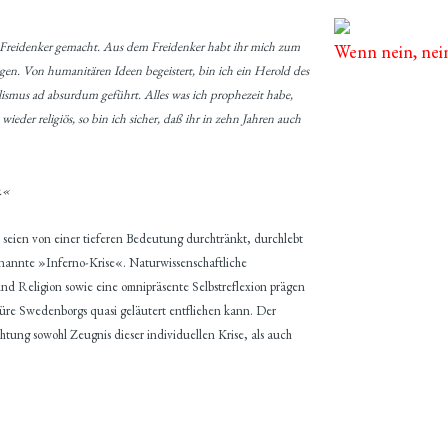
 Freidenker gemacht. Aus dem Freidenker habt ihr mich zum
Wenn nein, nei
en. Von humanitären Ideen begeistert, bin ich ein Herold des
alismus ad absurdum geführt. Alles was ich prophezeit habe,
ieder religiös, so bin ich sicher, daß ihr in zehn Jahren auch
r.«
 seien von einer tieferen Bedeutung durchtränkt, durchlebt
enannte »Inferno-Krise«. Naturwissenschaftliche
nd Religion sowie eine omnipräsente Selbstreflexion prägen
ektüre Swedenborgs quasi geläutert entfliehen kann. Der
htung sowohl Zeugnis dieser individuellen Krise, als auch