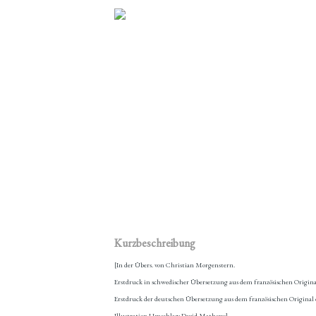
Kurzbeschreibung
[In der Übers. von Christian Morgenstern.
Erstdruck in schwedischer Übersetzung aus dem französischen Original 
Erstdruck der deutschen Übersetzung aus dem französischen Original
Illustration Umschlag: David Mathews]