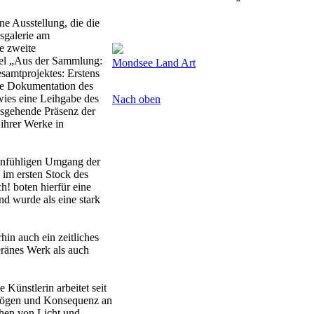
e Ausstellung, die die
sgalerie am
e zweite
itel „Aus der Sammlung:
Mondsee Land Art
samtprojektes: Erstens
bene Dokumentation des
wies eine Leihgabe des
Nach oben
usgehende Präsenz der
 ihrer Werke in
einfühligen Umgang der
 im ersten Stock des
! boten hierfür eine
nd wurde als eine stark
in auch ein zeitliches
ränes Werk als auch
Künstlerin arbeitet seit
rmögen und Konsequenz an
chen von Licht und