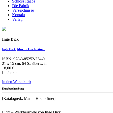
Schloss Raabs
Die Fabrik
Verzeichnisse
Kontakt
Verlag
Inge Dick
Inge Dick
,
Martin Hochleitner
ISBN: 978-3-85252-234-0
21 x 15 cm, 64 S., überw. Ill.
18,00 €
Lieferbar
In den Warenkorb
Kurzbeschreibung
[Katalogred.: Martin Hochleitner]
Licht – Werkbeispiele von Inge Dick