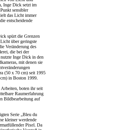
, Inge Dick setzt im
Punkt sensibler
ielt das Licht immer
 die entscheidende
Dick spürt die Grenzen
 Licht über geringste
die Veränderung des
rei, die bei der
nutzte Inge Dick in den
idkameras, mit denen sie
chtveränderungen
ra (50 x 70 cm) seit 1995
 cm) in Boston 1999.
Arbeiten, boten ihr seit
mittelbare Raumerfahrung
en Bildbearbeitung auf
eigten Serie „Bleu du
ine kleiner werdende
rmatfüllender Pixel. Da