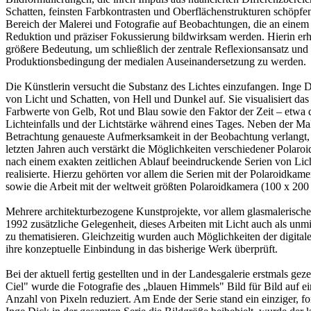
Schatten, feinsten Farbkontrasten und Oberflächenstrukturen schöpfen
Bereich der Malerei und Fotografie auf Beobachtungen, die an einem 
Reduktion und präziser Fokussierung bildwirksam werden. Hierin erh
größere Bedeutung, um schließlich der zentrale Reflexionsansatz und
Produktionsbedingung der medialen Auseinandersetzung zu werden.
Die Künstlerin versucht die Substanz des Lichtes einzufangen. Inge 
von Licht und Schatten, von Hell und Dunkel auf. Sie visualisiert das
Farbwerte von Gelb, Rot und Blau sowie den Faktor der Zeit – etwa 
Lichteinfalls und der Lichtstärke während eines Tages. Neben der Male
Betrachtung genaueste Aufmerksamkeit in der Beobachtung verlangt, 
letzten Jahren auch verstärkt die Möglichkeiten verschiedener Polaro
nach einem exakten zeitlichen Ablauf beeindruckende Serien von Li
realisierte. Hierzu gehörten vor allem die Serien mit der Polaroidkame
sowie die Arbeit mit der weltweit größten Polaroidkamera (100 x 200
Mehrere architekturbezogene Kunstprojekte, vor allem glasmalerische 
1992 zusätzliche Gelegenheit, dieses Arbeiten mit Licht auch als un
zu thematisieren. Gleichzeitig wurden auch Möglichkeiten der digital
ihre konzeptuelle Einbindung in das bisherige Werk überprüft.
Bei der aktuell fertig gestellten und in der Landesgalerie erstmals gez
Ciel" wurde die Fotografie des „blauen Himmels" Bild für Bild auf e
Anzahl von Pixeln reduziert. Am Ende der Serie stand ein einziger, fo