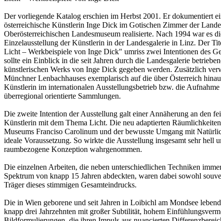
Der vorliegende Katalog erschien im Herbst 2001. Er dokumentiert ein
österreichische Künstlerin Inge Dick im Gotischen Zimmer der Lande
Oberösterreichischen Landesmuseum realisierte. Nach 1994 war es di
Einzelausstellung der Künstlerin in der Landesgalerie in Linz. Der T
Licht – Werkbeispiele von Inge Dick" umriss zwei Intentionen des Ge
sollte ein Einblick in die seit Jahren durch die Landesgalerie betrie
künstlerischen Werks von Inge Dick gegeben werden. Zusätzlich ver
Münchner Lenbachhauses exemplarisch auf die über Österreich hina
Künstlerin im internationalen Ausstellungsbetrieb bzw. die Aufnahme
überregional orientierte Sammlungen.
Die zweite Intention der Ausstellung galt einer Annäherung an den f
Künstlerin mit dem Thema Licht. Die neu adaptierten Räumlichkeiten
Museums Franciso Carolinum und der bewusste Umgang mit Natürlich
ideale Voraussetzung. So wirkte die Ausstellung insgesamt sehr hell u
raumbezogene Konzeption wahrgenommen.
Die einzelnen Arbeiten, die neben unterschiedlichen Techniken immerh
Spektrum von knapp 15 Jahren abdeckten, waren dabei sowohl souve
Träger dieses stimmigen Gesamteindrucks.
Die in Wien geborene und seit Jahren in Loibichl am Mondsee lebende 
knapp drei Jahrzehnten mit großer Subtilität, hohem Einfühlungsve
Bildformulierungen, die ihren Impuls aus nuancierten Differenzberei