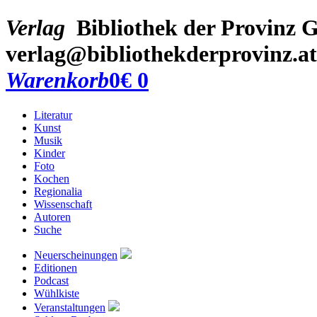
Verlag
Bibliothek der Provinz
G
verlag@bibliothekderprovinz.at
Warenkorb
0
€ 0
Literatur
Kunst
Musik
Kinder
Foto
Kochen
Regionalia
Wissenschaft
Autoren
Suche
Neuerscheinungen
Editionen
Podcast
Wühlkiste
Veranstaltungen