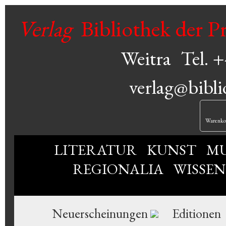
Verlag
Bibliothek der P
Weitra
Tel. 
verlag@bibli
Warenko
LITERATUR
KUNST
MU
REGIONALIA
WISSE
Neuerscheinungen
Editionen