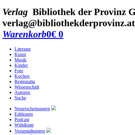
Verlag
Bibliothek der Provinz
G
verlag@bibliothekderprovinz.at
Warenkorb
0
€ 0
Literatur
Kunst
Musik
Kinder
Foto
Kochen
Regionalia
Wissenschaft
Autoren
Suche
Neuerscheinungen
Editionen
Podcast
Wühlkiste
Veranstaltungen