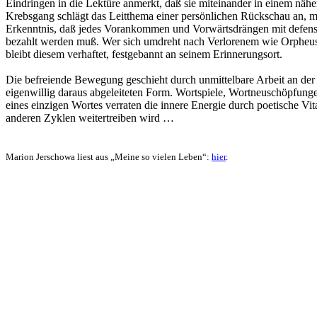
Eindringen in die Lektüre anmerkt, daß sie miteinander in einem näh
Krebsgang schlägt das Leitthema einer persönlichen Rückschau an, mit
Erkenntnis, daß jedes Vorankommen und Vorwärtsdrängen mit defensi
bezahlt werden muß. Wer sich umdreht nach Verlorenem wie Orpheus
bleibt diesem verhaftet, festgebannt an seinem Erinnerungsort.
Die befreiende Bewegung geschieht durch unmittelbare Arbeit an der
eigenwillig daraus abgeleiteten Form. Wortspiele, Wortneuschöpfung
eines einzigen Wortes verraten die innere Energie durch poetische Vit
anderen Zyklen weitertreiben wird …
Marion Jerschowa liest aus „Meine so vielen Leben“:
hier
.