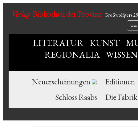
Verlag
Bibliothek der Provinz
Großwolfgers 2
Ware
LITERATUR
KUNST
MU
REGIONALIA
WISSE
Neuerscheinungen
Editionen
Schloss Raabs
Die Fabrik