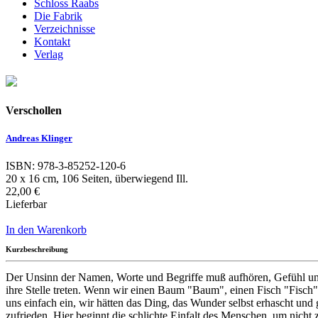
Schloss Raabs
Die Fabrik
Verzeichnisse
Kontakt
Verlag
Verschollen
Andreas Klinger
ISBN: 978-3-85252-120-6
20 x 16 cm, 106 Seiten, überwiegend Ill.
22,00 €
Lieferbar
In den Warenkorb
Kurzbeschreibung
Der Unsinn der Namen, Worte und Begriffe muß aufhören, Gefühl u
ihre Stelle treten. Wenn wir einen Baum "Baum", einen Fisch "Fisch"
uns einfach ein, wir hätten das Ding, das Wunder selbst erhascht und
zufrieden. Hier beginnt die schlichte Einfalt des Menschen, um nicht 