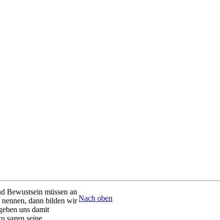
nd Bewustsein müssen an
Nach oben
 nennen, dann bilden wir
 geben uns damit
zu sagen seine