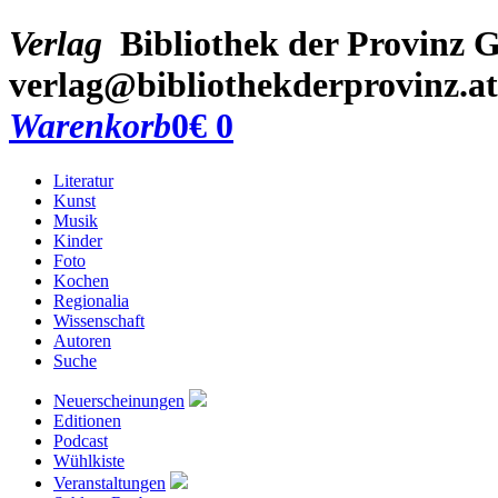
Verlag
Bibliothek der Provinz
G
verlag@bibliothekderprovinz.at
Warenkorb
0
€ 0
Literatur
Kunst
Musik
Kinder
Foto
Kochen
Regionalia
Wissenschaft
Autoren
Suche
Neuerscheinungen
Editionen
Podcast
Wühlkiste
Veranstaltungen