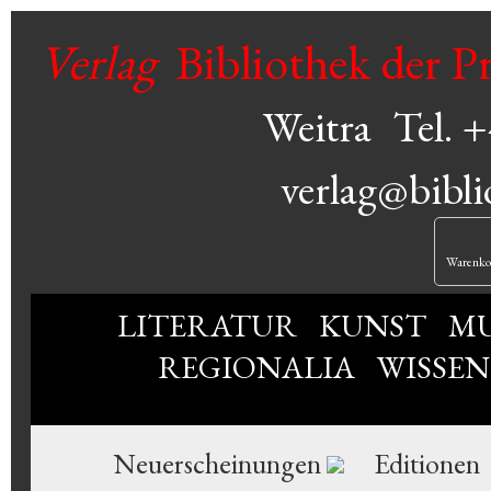
Verlag
Bibliothek der P
Weitra
Tel. 
verlag@bibli
Warenko
LITERATUR
KUNST
MU
REGIONALIA
WISSE
Neuerscheinungen
Editionen