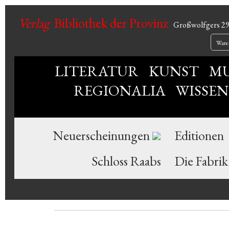
Verlag
Bibliothek der Provinz
Großwolfgers 2
Ware
LITERATUR
KUNST
MU
REGIONALIA
WISSE
Neuerscheinungen
Editionen
Schloss Raabs
Die Fabrik