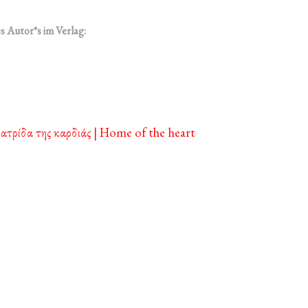
s Autor*s im Verlag:
ατρίδα της καρδιάς | Home of the heart
e