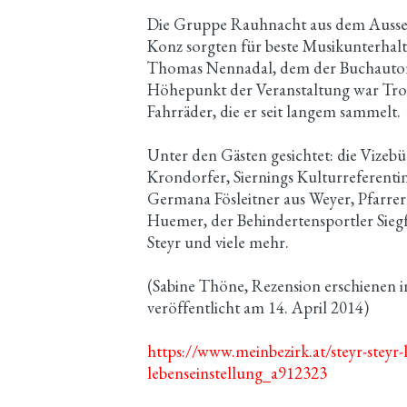
Die Gruppe Rauhnacht aus dem Aussee
Konz sorgten für beste Musikunterhal
Thomas Nennadal, dem der Buchautor 
Höhepunkt der Veranstaltung war Trom
Fahrräder, die er seit langem sammelt.
Unter den Gästen gesichtet: die Vize
Krondorfer, Siernings Kulturreferenti
Germana Fösleitner aus Weyer, Pfarrer
Huemer, der Behindertensportler Sieg
Steyr und viele mehr.
(Sabine Thöne, Rezension erschienen 
veröffentlicht am 14. April 2014)
https://www.meinbezirk.at/steyr-steyr-
lebenseinstellung_a912323