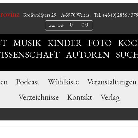
Provinz
Großwolfgers 29
A-3970 Weitra
Tel. +43 (0) 2856 / 37
0
€ 0
Warenkorb
ST
MUSIK
KINDER
FOTO
KOC
ISSENSCHAFT
AUTOREN
SUC
nen
Podcast
Wühlkiste
Veranstaltungen
Verzeichnisse
Kontakt
Verlag