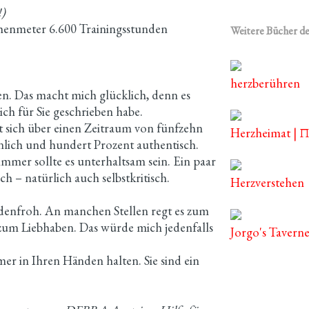
!)
henmeter 6.600 Trainingsstunden
Weitere Bücher de
herzberühren
en. Das macht mich glücklich, denn es
ich für Sie geschrieben habe.
kt sich über einen Zeitraum von fünfzehn
Herzheimat | Π
sönlich und hundert Prozent authentisch.
 immer sollte es unterhaltsam sein. Ein paar
tisch – natürlich auch selbstkritisch.
Herzverstehen
hadenfroh. An manchen Stellen regt es zum
r zum Liebhaben. Das würde mich jedenfalls
Jorgo's Tavern
er in Ihren Händen halten. Sie sind ein