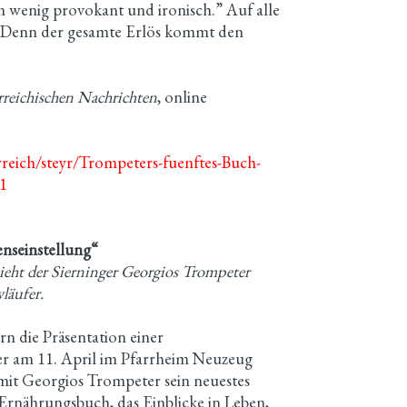
in wenig provokant und ironisch.” Auf alle
k. Denn der gesamte Erlös kommt den
rreichischen Nachrichten
, online
rreich/steyr/Trompeters-fuenftes-Buch-
41
enseinstellung“
ieht der Sierninger Georgios Trompeter
läufer.
rn die Präsentation einer
her am 11. April im Pfarrheim Neuzeug
it Georgios Trompeter sein neuestes
fErnährungsbuch, das Einblicke in Leben,