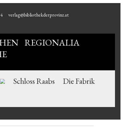
94
verlag@bibliothekderprovinz.at
HEN
REGIONALIA
HE
Schloss Raabs
Die Fabrik