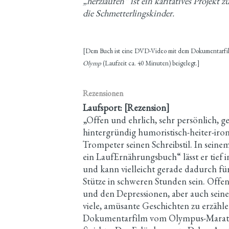
„herzlaufen“ ist ein karitatives Projek
die Schmetterlingskinder.
[Dem Buch ist eine DVD-Video mit dem Dokumentarf
Olymp
(Laufzeit ca. 40 Minuten) beigelegt.]
Rezensionen
Laufsport: [Rezension]
„Offen und ehrlich, sehr persönlich, g
hintergründig humoristisch-heiter-iro
Trompeter seinen Schreibstil. In seine
ein LaufErnährungsbuch“ lässt er tief i
und kann vielleicht gerade dadurch fü
Stütze in schweren Stunden sein. Offe
und den Depressionen, aber auch sei
viele, amüsante Geschichten zu erzähl
Dokumentarfilm vom Olympus-Maratho