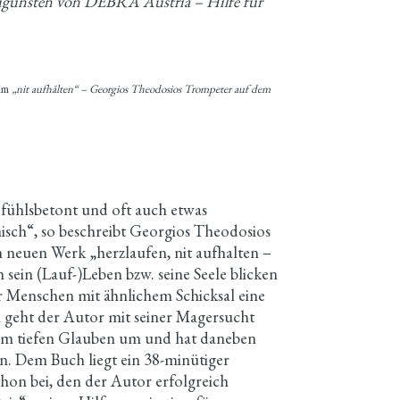
t zugunsten von DEBRA Austria – Hilfe für
ilm
„nit aufhålten“ – Georgios Theodosios Trompeter auf dem
efühlsbetont und oft auch etwas
nisch“, so beschreibt Georgios Theodosios
m neuen Werk „herzlaufen, nit aufhalten –
n sein (Lauf-)Leben bzw. seine Seele blicken
r Menschen mit ähnlichem Schicksal eine
n geht der Autor mit seiner Magersucht
nem tiefen Glauben um und hat daneben
en. Dem Buch liegt ein 38-minütiger
n bei, den der Autor erfolgreich