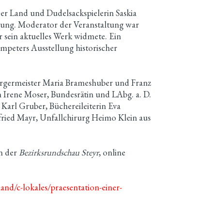
r Land und Dudelsackspielerin Saskia
tung. Moderator der Veranstaltung war
sein aktuelles Werk widmete. Ein
peters Ausstellung historischer
bürgermeister Maria Brameshuber und Franz
n Irene Moser, Bundesrätin und LAbg. a. D.
 Karl Gruber, Büchereileiterin Eva
fried Mayr, Unfallchirurg Heimo Klein aus
in der
Bezirksrundschau Steyr
, online
land/c-lokales/praesentation-einer-