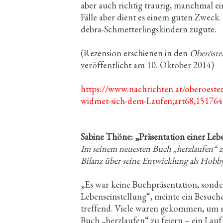
aber auch richtig traurig, manchmal e
Fälle aber dient es einem guten Zwec
debra-Schmetterlingskindern zugute.
(Rezension erschienen in den
Oberöste
veröffentlicht am 10. Oktober 2014)
https://www.nachrichten.at/oberoeste
widmet-sich-dem-Laufen;art68,15176
Sabine Thöne: „Präsentation einer Leb
Im seinem neuesten Buch „herzlaufen“ z
Bilanz über seine Entwicklung als Hobby
„Es war keine Buchpräsentation, sonde
Lebenseinstellung“, meinte ein Besuc
treffend. Viele waren gekommen, um m
Buch „herzlaufen“ zu feiern – ein Lau