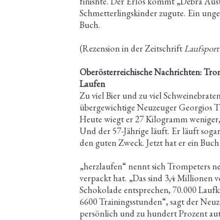
finishte. Der Erlös kommt „Debra Austr
Schmetterlingskinder zugute. Ein ung
Buch.
(Rezension in der Zeitschrift
Laufsport
Oberösterreichische Nachrichten: Tro
Laufen
Zu viel Bier und zu viel Schweinebrate
übergewichtige Neuzeuger Georgios T
Heute wiegt er 27 Kilogramm weniger, 
Und der 57-Jährige läuft. Er läuft soga
den guten Zweck. Jetzt hat er ein Buch
„herzlaufen“ nennt sich Trompeters ne
verpackt hat. „Das sind 3,4 Millionen 
Schokolade entsprechen, 70.000 Lauf
6600 Trainingsstunden“, sagt der Neuzeu
persönlich und zu hundert Prozent authe