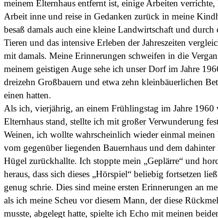
meinem Elternhaus entfernt ist, einige Arbeiten verrichte, 
Arbeit inne und reise in Gedanken zurück in meine Kindh
besaß damals auch eine kleine Landwirtschaft und durc
Tieren und das intensive Erleben der Jahreszeiten vergleic
mit damals. Meine Erinnerungen schweifen in die Vergan
meinem geistigen Auge sehe ich unser Dorf im Jahre 1960
dreizehn Großbauern und etwa zehn kleinbäuerlichen Betr
einen hatten.
Als ich, vierjährig, an einem Frühlingstag im Jahre 196
Elternhaus stand, stellte ich mit großer Verwunderung fest
Weinen, ich wollte wahrscheinlich wieder einmal meinen 
vom gegenüber liegenden Bauernhaus und dem dahinter l
Hügel zurückhallte. Ich stoppte mein „Geplärre“ und horc
heraus, dass sich dieses „Hörspiel“ beliebig fortsetzen lie
genug schrie. Dies sind meine ersten Erinnerungen an m
als ich meine Scheu vor diesem Mann, der diese Rückme
musste, abgelegt hatte, spielte ich Echo mit meinen beid